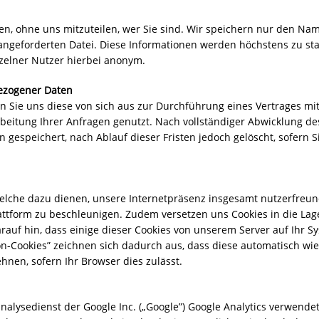
, ohne uns mitzuteilen, wer Sie sind. Wir speichern nur den Namen
ngeforderten Datei. Diese Informationen werden höchstens zu st
nzelner Nutzer hierbei anonym.
ezogener Daten
ie uns diese von sich aus zur Durchführung eines Vertrages mit
rbeitung Ihrer Anfragen genutzt. Nach vollständiger Abwicklung de
gespeichert, nach Ablauf dieser Fristen jedoch gelöscht, sofern S
lche dazu dienen, unsere Internetpräsenz insgesamt nutzerfreundl
ttform zu beschleunigen. Zudem versetzen uns Cookies in die Lage
rauf hin, dass einige dieser Cookies von unserem Server auf Ihr S
on-Cookies” zeichnen sich dadurch aus, dass diese automatisch wie
hnen, sofern Ihr Browser dies zulässt.
alysedienst der Google Inc. („Google”) Google Analytics verwendet 