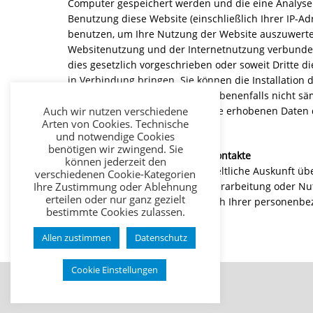
Computer gespeichert werden und die eine Analyse 
Benutzung diese Website (einschließlich Ihrer IP-A
benutzen, um Ihre Nutzung der Website auszuwerten
Websitenutzung und der Internetnutzung verbundene
dies gesetzlich vorgeschrieben oder soweit Dritte d
in Verbindung bringen. Sie können die Installation
hin, dass Sie in diesem Fall gegebenenfalls nicht s
Auch wir nutzen verschiedene
mit der Bearbeitung der über Sie erhobenen Daten
Arten von Cookies. Technische
Zweck einverstanden.
und notwendige Cookies
benötigen wir zwingend. Sie
4. Weitere Informationen und Kontakte
können jederzeit den
Sie haben ein Recht auf unentgeltliche Auskunft üb
verschiedenen Cookie-Kategorien
Ihre Zustimmung oder Ablehnung
weitere Fragen zur Erhebung, Verarbeitung oder Nut
erteilen oder nur ganz gezielt
erichtigungswünsche hinsichtlich Ihrer personenbez
bestimmte Cookies zulassen.
Allen zustimmen
Datenschutz
Cookie Einstellungen
Impressum
Datenschutz
AGB