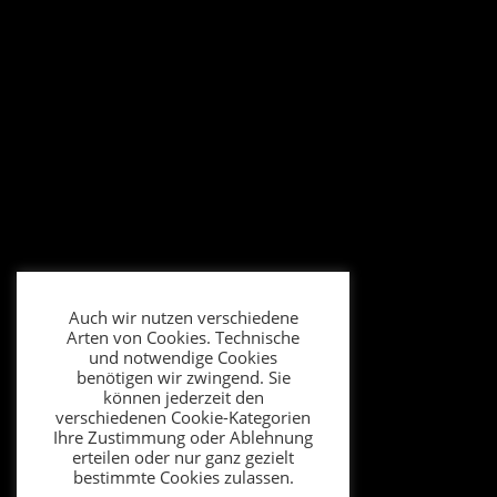
Auch wir nutzen verschiedene
Arten von Cookies. Technische
und notwendige Cookies
benötigen wir zwingend. Sie
können jederzeit den
verschiedenen Cookie-Kategorien
Ihre Zustimmung oder Ablehnung
erteilen oder nur ganz gezielt
bestimmte Cookies zulassen.