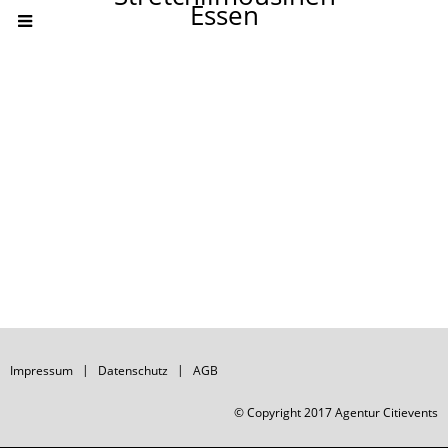
Essen
CATEGORY
BANNER
Set banners and description for any category of your
website.
Impressum
Datenschutz
AGB
© Copyright 2017 Agentur Citievents